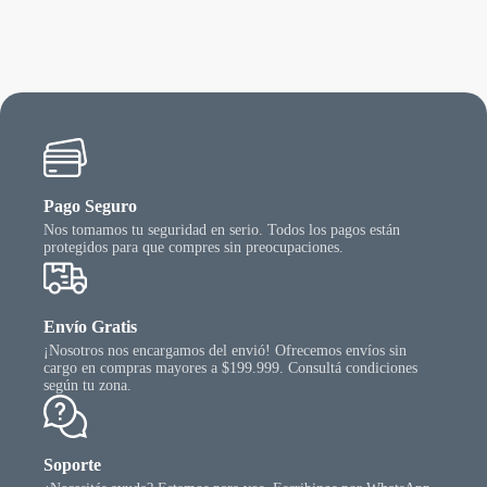
Las
opcio
se
puede
elegir
en
la
págin
del
produ
Pago Seguro
Nos tomamos tu seguridad en serio. Todos los pagos están
protegidos para que compres sin preocupaciones.
Envío Gratis
¡Nosotros nos encargamos del envió! Ofrecemos envíos sin
cargo en compras mayores a $199.999. Consultá condiciones
según tu zona.
Soporte