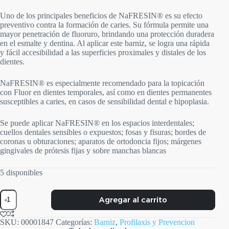
Uno de los principales beneficios de NaFRESIN® es su efecto
preventivo contra la formación de caries. Su fórmula permite una
mayor penetración de fluoruro, brindando una protección duradera
en el esmalte y dentina. Al aplicar este barniz, se logra una rápida
y fácil accesibilidad a las superficies proximales y distales de los
dientes.
NaFRESIN® es especialmente recomendado para la topicación
con Fluor en dientes temporales, así como en dientes permanentes
susceptibles a caries, en casos de sensibilidad dental e hipoplasia.
Se puede aplicar NaFRESIN® en los espacios interdentales;
cuellos dentales sensibles o expuestos; fosas y fisuras; bordes de
coronas u obturaciones; aparatos de ortodoncia fijos; márgenes
gingivales de prótesis fijas y sobre manchas blancas
5 disponibles
NaFresin
Agregar al carrito
cantidad
SKU:
00001847
Categorías:
Barniz
,
Profilaxis y Prevencion