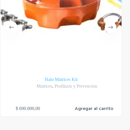
Halo Matrices Kit
Matrices
,
Profilaxis y Prevencion
Este
Agregar al carrito
$
690.000,00
produ
tiene
varias
varian