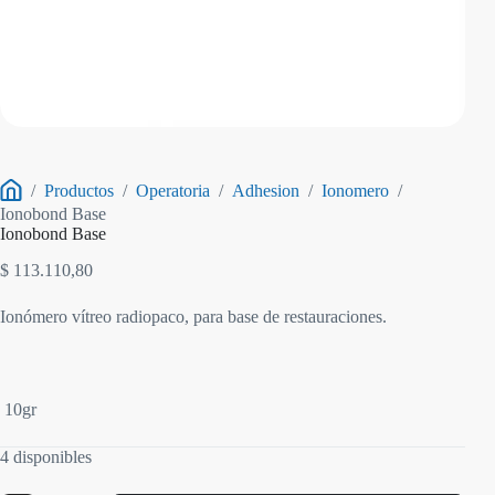
/
Productos
/
Operatoria
/
Adhesion
/
Ionomero
/
Inicio
Ionobond Base
Ionobond Base
$
113.110,80
Ionómero vítreo radiopaco, para base de restauraciones.
10gr
4 disponibles