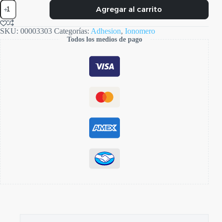
Ionobond
Agregar al carrito
Base
cantidad
SKU:
00003303
Categorías:
Adhesion
,
Ionomero
Todos los medios de pago