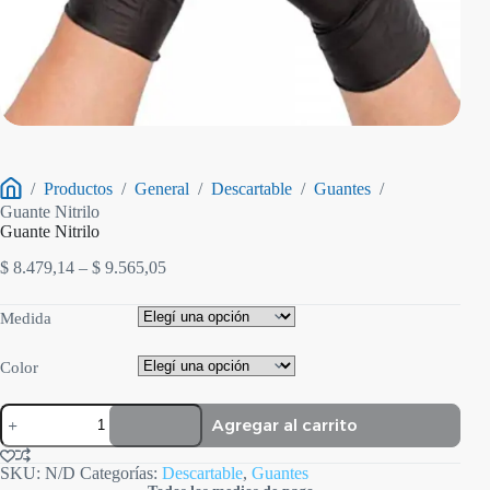
/
Productos
/
General
/
Descartable
/
Guantes
/
Inicio
Guante Nitrilo
Guante Nitrilo
Rango
$
8.479,14
–
$
9.565,05
de
precios:
Medida
desde
$ 8.479,14
hasta
Color
$ 9.565,05
Guante
Agregar al carrito
Nitrilo
cantidad
SKU:
N/D
Categorías:
Descartable
,
Guantes