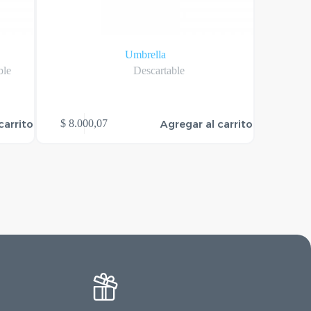
Umbrella
Ba
ble
Descartable
carrito
Agregar al carrito
$
8.000,07
$
16.54