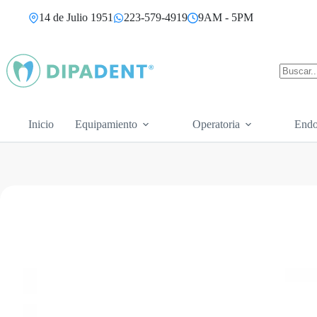
Saltar
14 de Julio 1951
223-579-4919
9AM - 5PM
al
contenido
Sin
resultad
Inicio
Equipamiento
Operatoria
Endo