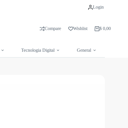
Login
Compare
Wishlist
$
0,00
Carrito
de
compras
Tecnologia Digital
General