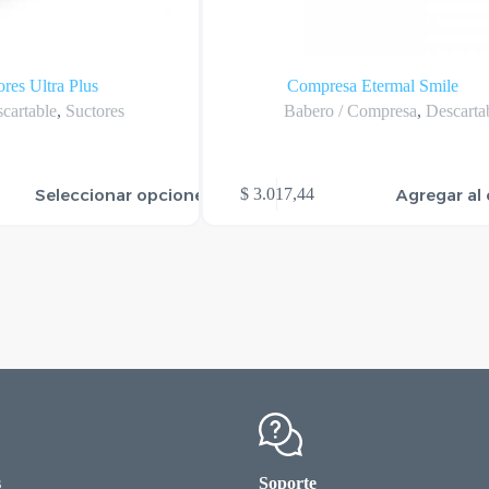
res Ultra Plus
Compresa Etermal Smile
cartable
,
Suctores
Babero / Compresa
,
Descarta
Seleccionar opciones
Agregar al 
$
3.017,44
s
Soporte