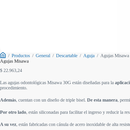
/
Productos
/
General
/
Descartable
/
Aguja
/
Agujas Misawa
Inicio
Agujas Misawa
$
22.963,24
Las agujas odontológicas Misawa 30G están diseñadas para la
aplicac
procedimiento.
Además
, cuentan con un diseño de triple bisel.
De esta manera
, perm
Por otro lado
, están siliconadas para facilitar el ingreso y reducir la re
A su vez
, están fabricadas con cánula de acero inoxidable de alta resis