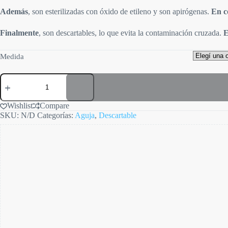
Además
, son esterilizadas con óxido de etileno y son apirógenas.
En c
Finalmente
, son descartables, lo que evita la contaminación cruzada.
E
Medida
Agujas
Misawa
cantidad
Wishlist
Compare
SKU:
N/D
Categorías:
Aguja
,
Descartable