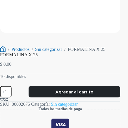
/
Productos
/
Sin categorizar
/
FORMALINA X 25
Inicio
FORMALINA X 25
$
0,00
10 disponibles
FORMALINA
Agregar al carrito
X
25
cantidad
SKU:
00002675
Categoría:
Sin categorizar
Todos los medios de pago