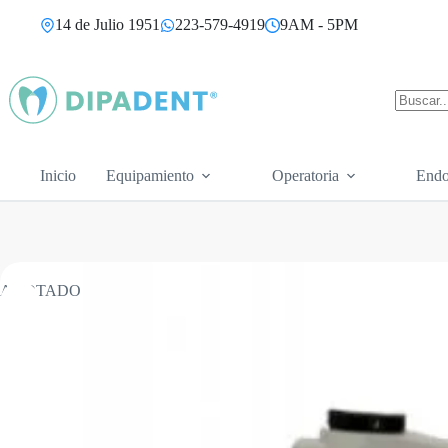
Saltar
14 de Julio 1951
223-579-4919
9AM - 5PM
al
contenido
Sin
resultad
Inicio
Equipamiento
Operatoria
Endo
AGOTADO