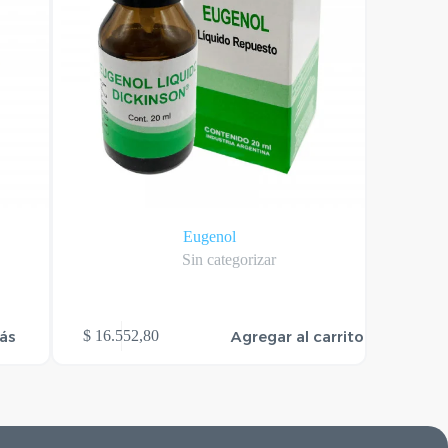
Eugenol
Sin categorizar
ás
Agregar al carrito
$
16.552,80
$
0,