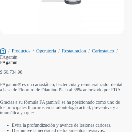
/
Productos
/
Operatoria
/
Restauracion
/
Cariostatico
/
Inicio
FAgamin
FAgamin
$
60.734,98
FAgamin® es un cariostático, bactericida y remineralizador dental
a base de Fluoruro de Diamino Plata al 38% autorizado por FDA.
Gracias a su fórmula FAgamin® se ha posicionado como uno de
los principales fluoruros en la odontología actual, preventiva y a
traumática ya que:
Evita la profundización y avance de lesiones cariosas.
Disminuye la necesidad de tratamientos invasivos.