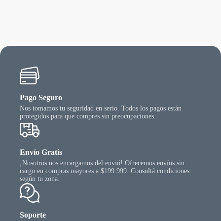
as
ciones
ueden
egir
n
gina
l
oducto
Pago Seguro
Nos tomamos tu seguridad en serio. Todos los pagos están
protegidos para que compres sin preocupaciones.
Envío Gratis
¡Nosotros nos encargamos del envió! Ofrecemos envíos sin
cargo en compras mayores a $199.999. Consultá condiciones
según tu zona.
Soporte