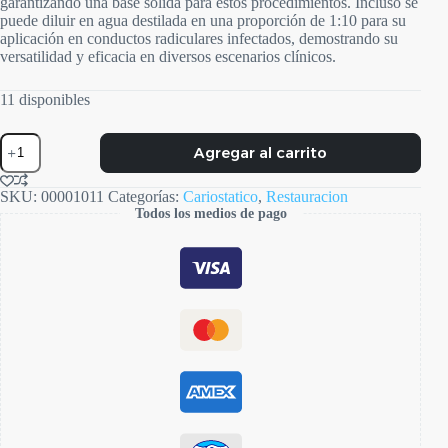
garantizando una base sólida para estos procedimientos. Incluso se
puede diluir en agua destilada en una proporción de 1:10 para su
aplicación en conductos radiculares infectados, demostrando su
versatilidad y eficacia en diversos escenarios clínicos.
11 disponibles
FAgamin
Agregar al carrito
cantidad
SKU:
00001011
Categorías:
Cariostatico
,
Restauracion
Todos los medios de pago