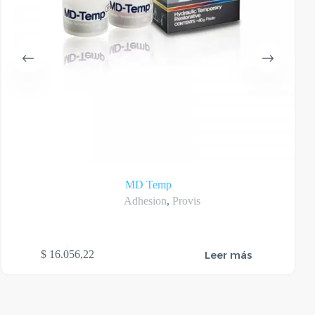
MD Temp
Adhesion
,
Provis
Leer más
$
16.056,22