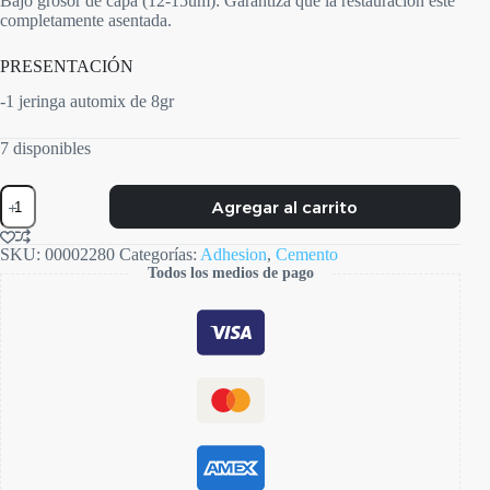
Bajo grosor de capa (12-15um): Garantiza que la restauración esté
completamente asentada.
PRESENTACIÓN
-1 jeringa automix de 8gr
7 disponibles
Duo-
Agregar al carrito
Link
Universal
cantidad
SKU:
00002280
Categorías:
Adhesion
,
Cemento
Todos los medios de pago