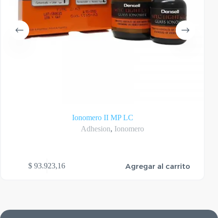
Ionomero II MP LC
Adhesion
,
Ionomero
Agregar al carrito
$
93.923,16