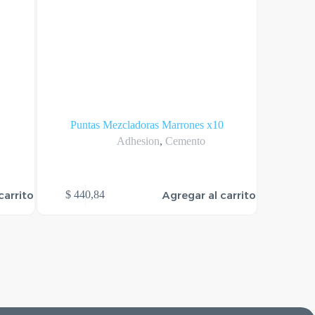
Puntas Mezcladoras Marrones x10
Adhesion
,
Cemento
Este
carrito
Agregar al carrito
$
440,84
$
39.72
producto
tiene
varias
variantes.
Las
opciones
se
pueden
elegir
en