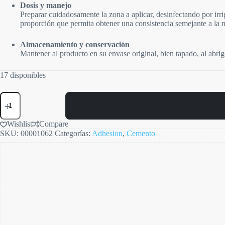
Dosis y manejo
Preparar cuidadosamente la zona a aplicar, desinfectando por irr
proporción que permita obtener una consistencia semejante a la m
Almacenamiento y conservación
Mantener al producto en su envase original, bien tapado, al abri
17 disponibles
Cemento
Quirurgico
cantidad
Wishlist
Compare
SKU:
00001062
Categorías:
Adhesion
,
Cemento