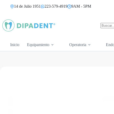
Saltar
14 de Julio 1951
223-579-4919
9AM - 5PM
al
contenido
Sin
resultad
Inicio
Equipamiento
Operatoria
Endo