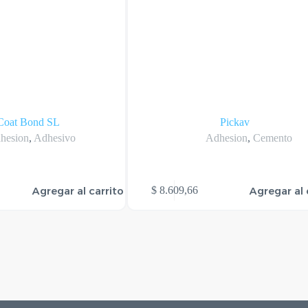
Coat Bond SL
Pickav
hesion
,
Adhesivo
Adhesion
,
Cemento
Agregar al carrito
Agregar al 
$
8.609,66