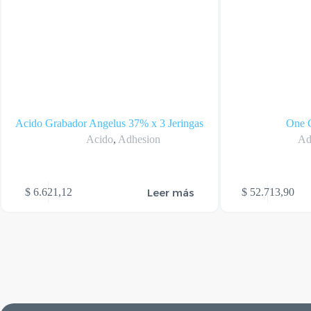
Acido Grabador Angelus 37% x 3 Jeringas
One 
Acido
,
Adhesion
Ad
Leer más
$
6.621,12
$
52.713,90