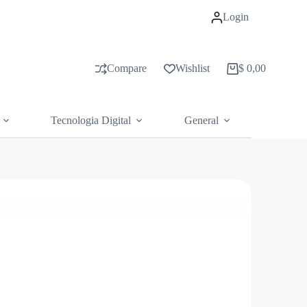
Login
Compare
Wishlist
$
0,00
Carrito
de
compras
Tecnologia Digital
General