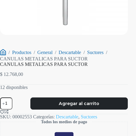
/
Productos
/
General
/
Descartable
/
Suctores
/
Inicio
CANULAS METALICAS PARA SUCTOR
CANULAS METALICAS PARA SUCTOR
$
12.768,00
12 disponibles
CANULAS
Agregar al carrito
METALICAS
PARA
SUCTOR
SKU:
00002553
Categorías:
Descartable
,
Suctores
cantidad
Todos los medios de pago