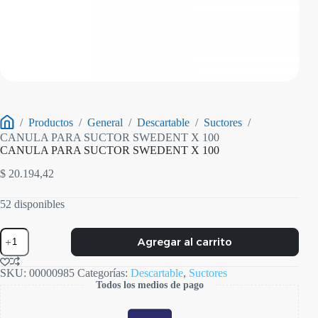
/
Productos
/
General
/
Descartable
/
Suctores
/
Inicio
CANULA PARA SUCTOR SWEDENT X 100
CANULA PARA SUCTOR SWEDENT X 100
$
20.194,42
52 disponibles
CANULA
Agregar al carrito
PARA
SUCTOR
SWEDENT
SKU:
00000985
Categorías:
Descartable
,
Suctores
X
Todos los medios de pago
100
cantidad