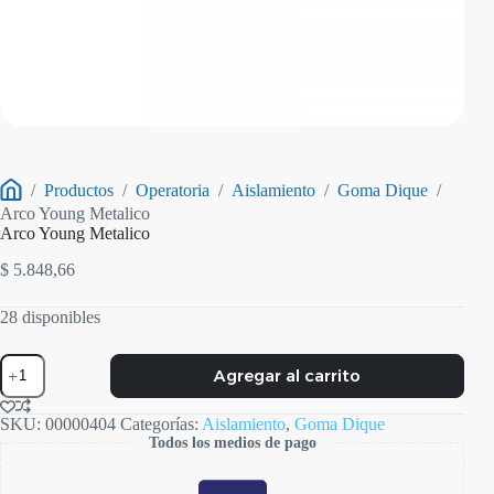
/
Productos
/
Operatoria
/
Aislamiento
/
Goma Dique
/
Inicio
Arco Young Metalico
Arco Young Metalico
$
5.848,66
28 disponibles
Arco
Agregar al carrito
Young
Metalico
cantidad
SKU:
00000404
Categorías:
Aislamiento
,
Goma Dique
Todos los medios de pago