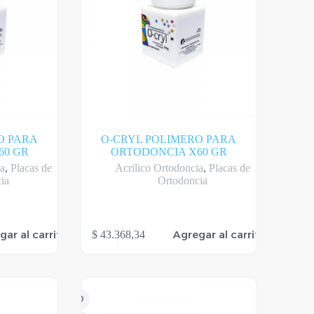
O PARA
O-CRYL POLIMERO PARA
60 GR
ORTODONCIA X60 GR
ia
,
Placas de
Acrilico Ortodoncia
,
Placas de
ia
Ortodoncia
gar al carrito
Agregar al carrito
$
43.368,34