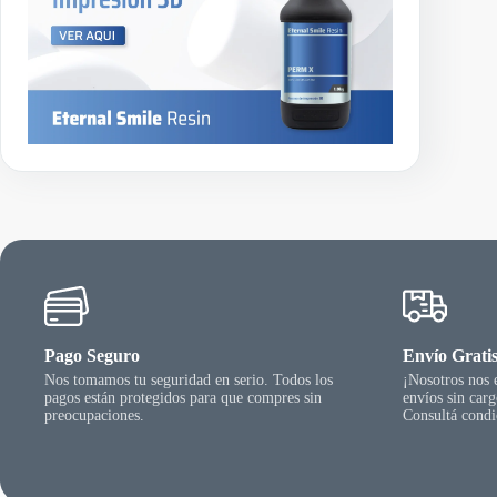
a
s
t
a
$
3
8
.
0
1
0
,
4
4
Pago Seguro
Envío Grati
Nos tomamos tu seguridad en serio. Todos los
¡Nosotros nos
pagos están protegidos para que compres sin
envíos sin car
preocupaciones.
Consultá condi