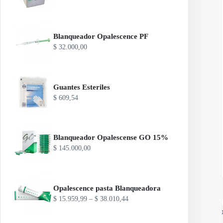
Blanqueador Opalescence PF
$
32.000,00
Guantes Esteriles
$
609,54
Blanqueador Opalescense GO 15%
$
145.000,00
Opalescence pasta Blanqueadora
R
$
15.959,99
–
$
38.010,44
a
A
n
g