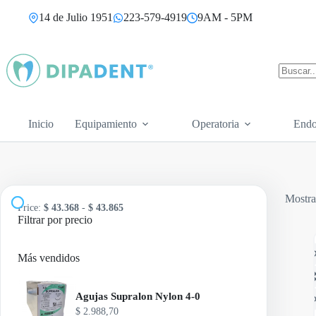
Saltar
14 de Julio 1951
223-579-4919
9AM - 5PM
al
contenido
Sin
resultad
Inicio
Equipamiento
Operatoria
Endo
Mostra
Price:
$ 43.368
-
$ 43.865
Filtrar por precio
A
Más vendidos
Agujas Supralon Nylon 4-0
$
2.988,70