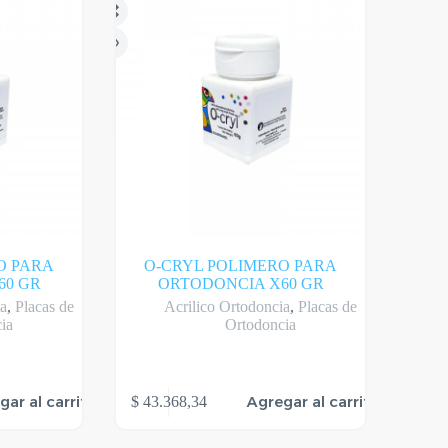
O PARA
O-CRYL POLIMERO PARA
60 GR
ORTODONCIA X60 GR
ia
,
Placas de
Acrilico Ortodoncia
,
Placas de
ia
Ortodoncia
gar al carrito
Agregar al carrito
$
43.368,34