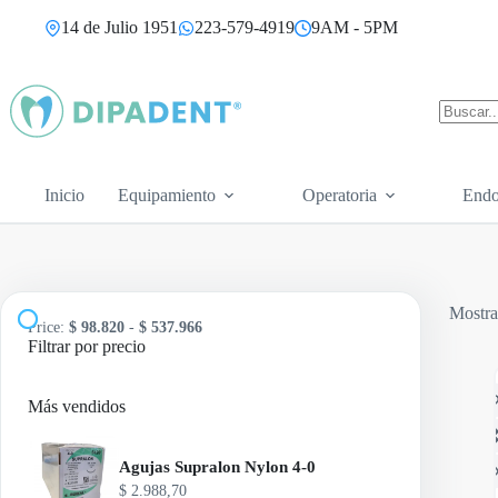
Saltar
14 de Julio 1951
223-579-4919
9AM - 5PM
al
contenido
Sin
resultad
Inicio
Equipamiento
Operatoria
Endo
Mostra
Price:
$ 98.820
-
$ 537.966
Filtrar por precio
Más vendidos
Agujas Supralon Nylon 4-0
$
2.988,70