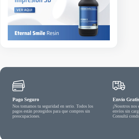
a
s
t
a
$
3
8
.
0
1
0
,
4
4
Pago Seguro
Envío Grati
Nos tomamos tu seguridad en serio. Todos los
¡Nosotros nos
pagos están protegidos para que compres sin
envíos sin car
preocupaciones.
Consultá condi