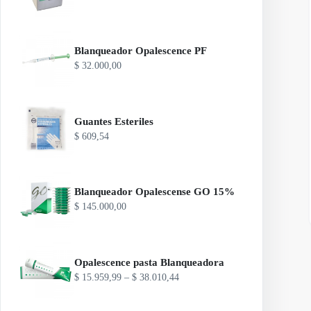
Blanqueador Opalescence PF
$
32.000,00
Guantes Esteriles
$
609,54
Blanqueador Opalescense GO 15%
$
145.000,00
Opalescence pasta Blanqueadora
R
$
15.959,99
–
$
38.010,44
a
n
g