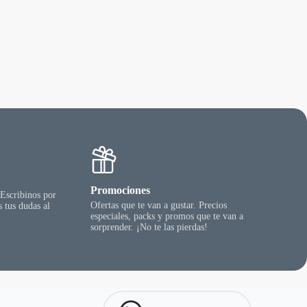
9
5
9
,
9
9
h
a
s
t
a
$
3
8
.
Promociones
0
 Escribinos por
1
Ofertas que te van a gustar. Precios
 tus dudas al
0
especiales, packs y promos que te van a
,
sorprender. ¡No te las pierdas!
4
4