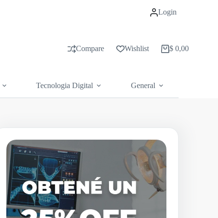
Login
Compare
Wishlist
$
0,00
Carrito
de
compras
Tecnologia Digital
General