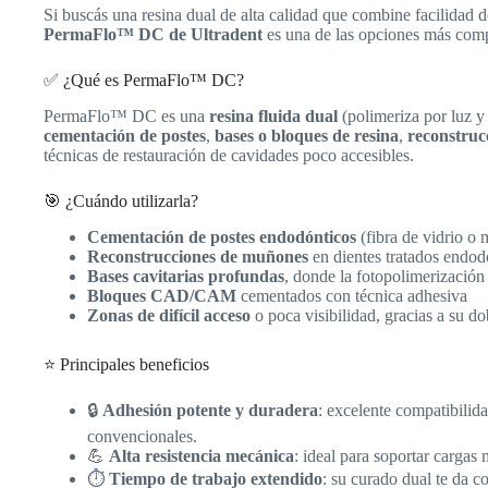
Si buscás una resina dual de alta calidad que combine facilidad d
PermaFlo™ DC de Ultradent
es una de las opciones más comp
✅ ¿Qué es PermaFlo™ DC?
PermaFlo™ DC es una
resina fluida dual
(polimeriza por luz y
cementación de postes
,
bases o bloques de resina
,
reconstruc
técnicas de restauración de cavidades poco accesibles.
🎯 ¿Cuándo utilizarla?
Cementación de postes endodónticos
(fibra de vidrio o 
Reconstrucciones de muñones
en dientes tratados endo
Bases cavitarias profundas
, donde la fotopolimerización 
Bloques CAD/CAM
cementados con técnica adhesiva
Zonas de difícil acceso
o poca visibilidad, gracias a su d
⭐ Principales beneficios
🔒
Adhesión potente y duradera
: excelente compatibilid
convencionales.
💪
Alta resistencia mecánica
: ideal para soportar cargas 
⏱️
Tiempo de trabajo extendido
: su curado dual te da 