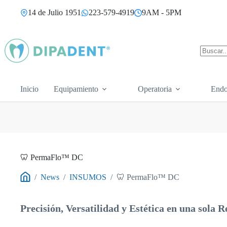
Saltar
14 de Julio 1951
223-579-4919
9AM - 5PM
al
contenido
Sin
resultad
Inicio
Equipamiento
Operatoria
Endo
🦷 PermaFlo™ DC
/
News
/
INSUMOS
/
🦷 PermaFlo™ DC
Inicio
Precisión, Versatilidad y Estética en una sola R