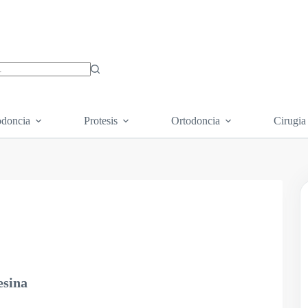
os
doncia
Protesis
Ortodoncia
Cirugia
esina