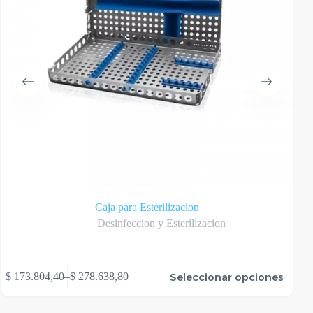
Caja para Esterilizacion
Desinfeccion y Esterilizacion
te
Este
Seleccionar opciones
$
173.804,40
–
$
278.638,80
$
oducto
produ
Rango
ene
tiene
de
rias
varias
precios: