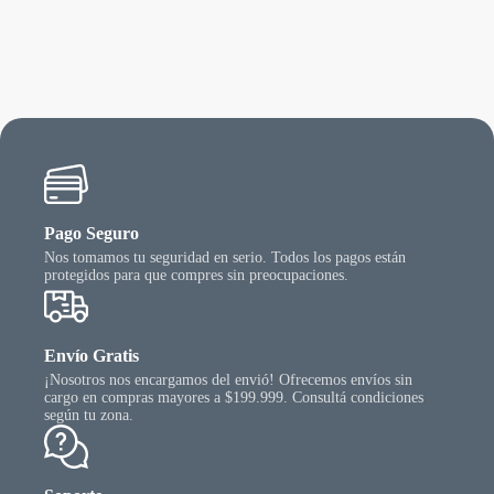
riantes.
varian
desde
as
Las
$ 173.804,40
ciones
opcio
hasta
se
$ 278.638,80
ueden
puede
egir
elegir
n
en
la
gina
págin
l
del
oducto
produ
Pago Seguro
Nos tomamos tu seguridad en serio. Todos los pagos están
protegidos para que compres sin preocupaciones.
Envío Gratis
¡Nosotros nos encargamos del envió! Ofrecemos envíos sin
cargo en compras mayores a $199.999. Consultá condiciones
según tu zona.