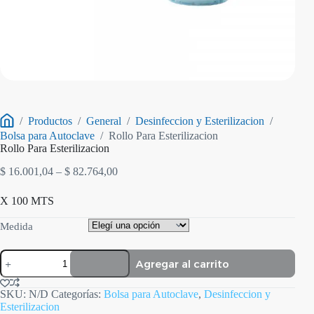
/
Productos
/
General
/
Desinfeccion y Esterilizacion
/
Inicio
Bolsa para Autoclave
/
Rollo Para Esterilizacion
Rollo Para Esterilizacion
Rango
$
16.001,04
–
$
82.764,00
de
precios:
X 100 MTS
desde
$ 16.001,04
Medida
hasta
$ 82.764,00
Rollo
Agregar al carrito
Para
Esterilizacion
cantidad
SKU:
N/D
Categorías:
Bolsa para Autoclave
,
Desinfeccion y
Esterilizacion