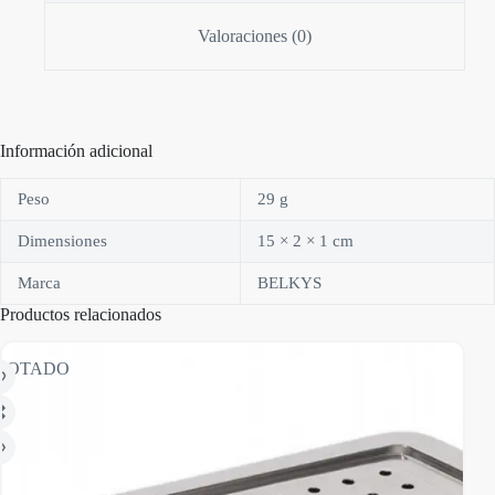
Valoraciones (0)
Información adicional
Peso
29 g
Dimensiones
15 × 2 × 1 cm
Marca
BELKYS
Productos relacionados
GOTADO