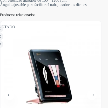
Con velocidad ajustable de 100 – 1200 rpm.
Ángulo ajustable para facilitar el trabajo sobre los dientes.
Productos relacionados
GOTADO