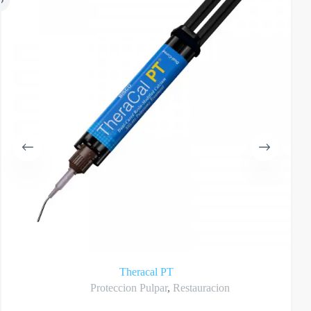
Theracal PT
Proteccion Pulpar
,
Restauracion