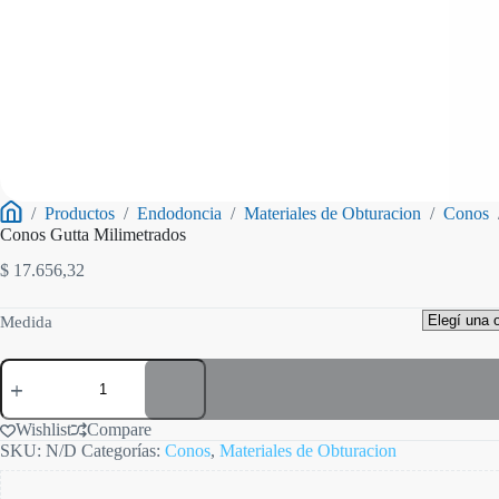
/
Productos
/
Endodoncia
/
Materiales de Obturacion
/
Conos
Inicio
Conos Gutta Milimetrados
$
17.656,32
Medida
Conos
Gutta
Milimetrados
cantidad
Wishlist
Compare
SKU:
N/D
Categorías:
Conos
,
Materiales de Obturacion