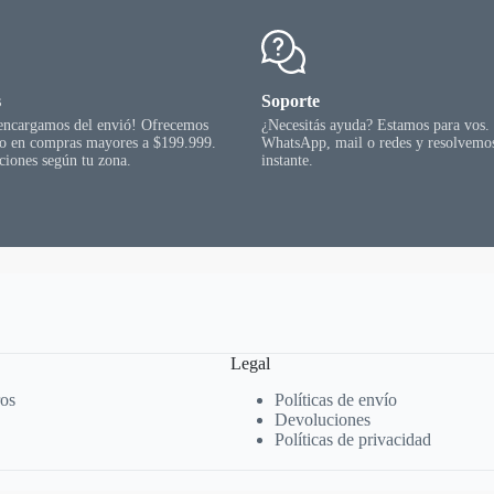
la
página
del
producto
s
Soporte
 encargamos del envió! Ofrecemos
¿Necesitás ayuda? Estamos para vos.
go en compras mayores a $199.999.
WhatsApp, mail o redes y resolvemos
ciones según tu zona.
instante.
Legal
ros
Políticas de envío
Devoluciones
Políticas de privacidad