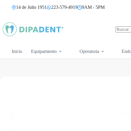
Saltar
14 de Julio 1951
223-579-4919
9AM - 5PM
al
contenido
Sin
resultad
Inicio
Equipamiento
Operatoria
Endo