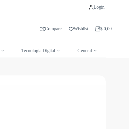
Login
Compare
Wishlist
$
0,00
Carrito
de
compras
Tecnologia Digital
General