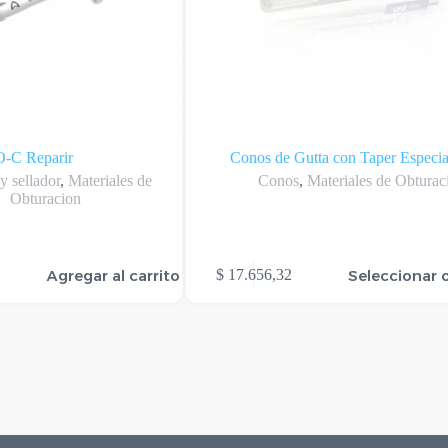
O-C Reparir
Conos de Gutta con Taper Especia
 sellador
,
Materiales de
Conos
,
Materiales de Obturac
Obturacion
Este
Agregar al carrito
Seleccionar 
$
17.656,32
producto
tiene
varias
variantes.
Las
opciones
se
pueden
elegir
en