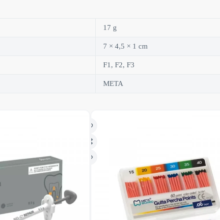
17 g
7 × 4,5 × 1 cm
F1, F2, F3
META