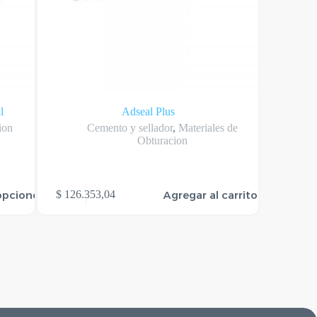
l
Adseal Plus
ion
Cemento y sellador
,
Materiales de
Obturacion
opciones
Agregar al carrito
$
126.353,04
$
11.14