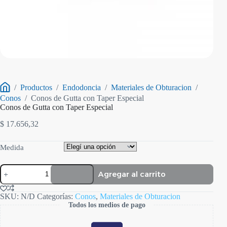
/
Productos
/
Endodoncia
/
Materiales de Obturacion
/
Inicio
Conos
/
Conos de Gutta con Taper Especial
Conos de Gutta con Taper Especial
$
17.656,32
Medida
Conos
Agregar al carrito
de
Gutta
con
SKU:
N/D
Categorías:
Conos
,
Materiales de Obturacion
Taper
Todos los medios de pago
Especial
cantidad