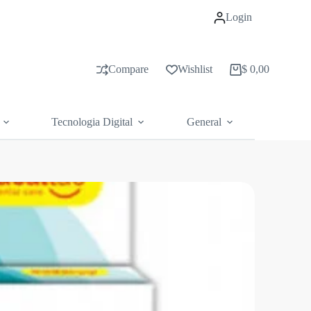
Login
Compare
Wishlist
$
0,00
Carrito
de
compras
Tecnologia Digital
General