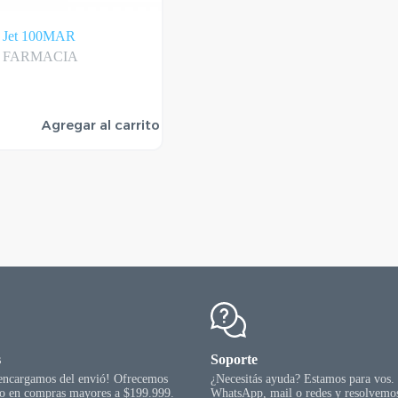
a Jet 100MAR
FARMACIA
Agregar al carrito
s
Soporte
 encargamos del envió! Ofrecemos
¿Necesitás ayuda? Estamos para vos.
go en compras mayores a $199.999.
WhatsApp, mail o redes y resolvemos