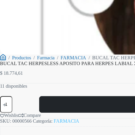
/
Productos
/
Farmacia
/
FARMACIA
/
BUCAL TAC HERPE
Inicio
BUCAL TAC HERPESLESS APOSITO PARA HERPES LABIAL 
$
18.774,61
11 disponibles
BUCAL
TAC
HERPESLESS
APOSITO
Wishlist
Compare
PARA
SKU:
00000566
Categoría:
FARMACIA
HERPES
LABIAL
X