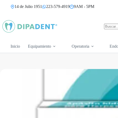
Saltar
14 de Julio 1951
223-579-4919
9AM - 5PM
al
contenido
Sin
resultad
Inicio
Equipamiento
Operatoria
Endo