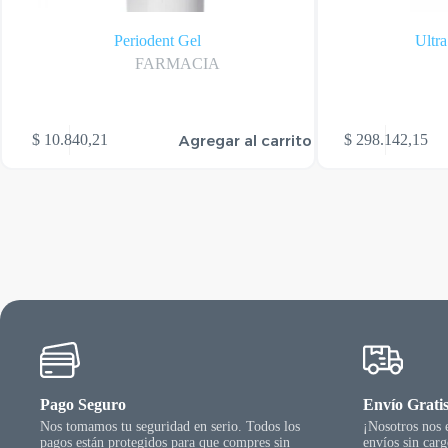
Periodent Gel
Ultr
FARMACIA
Agregar al carrito
$
10.840,21
$
298.142,15
Pago Seguro
Envío Grati
Nos tomamos tu seguridad en serio. Todos los
¡Nosotros nos
pagos están protegidos para que compres sin
envíos sin car