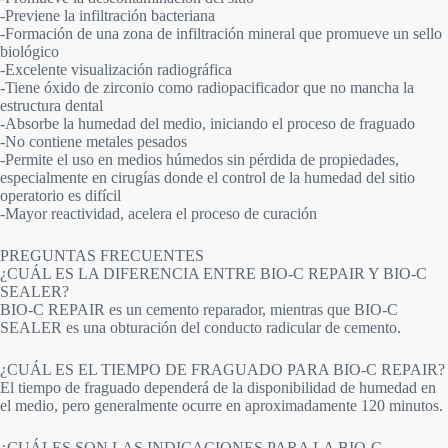
-Previene la infiltración bacteriana
-Formación de una zona de infiltración mineral que promueve un sello
biológico
-Excelente visualización radiográfica
-Tiene óxido de zirconio como radiopacificador que no mancha la
estructura dental
-Absorbe la humedad del medio, iniciando el proceso de fraguado
-No contiene metales pesados
-Permite el uso en medios húmedos sin pérdida de propiedades,
especialmente en cirugías donde el control de la humedad del sitio
operatorio es difícil
-Mayor reactividad, acelera el proceso de curación
PREGUNTAS FRECUENTES
¿CUÁL ES LA DIFERENCIA ENTRE BIO-C REPAIR Y BIO-C
SEALER?
BIO-C REPAIR es un cemento reparador, mientras que BIO-C
SEALER es una obturación del conducto radicular de cemento.
¿CUÁL ES EL TIEMPO DE FRAGUADO PARA BIO-C REPAIR?
El tiempo de fraguado dependerá de la disponibilidad de humedad en
el medio, pero generalmente ocurre en aproximadamente 120 minutos.
¿CUÁLES SON LAS INDICACIONES PARA LA BIO-C