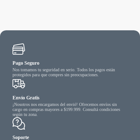
Las
opcio
se
puede
elegir
en
la
págin
del
produ
Pago Seguro
Nos tomamos tu seguridad en serio. Todos los pagos están
protegidos para que compres sin preocupaciones.
Envío Gratis
¡Nosotros nos encargamos del envió! Ofrecemos envíos sin
cargo en compras mayores a $199.999. Consultá condiciones
según tu zona.
Soporte