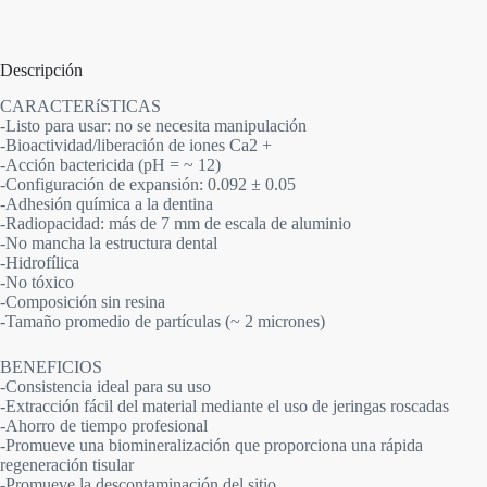
Descripción
CARACTERíSTICAS
-Listo para usar: no se necesita manipulación
-Bioactividad/liberación de iones Ca2 +
-Acción bactericida (pH = ~ 12)
-Configuración de expansión: 0.092 ± 0.05
-Adhesión química a la dentina
-Radiopacidad: más de 7 mm de escala de aluminio
-No mancha la estructura dental
-Hidrofílica
-No tóxico
-Composición sin resina
-Tamaño promedio de partículas (~ 2 micrones)
BENEFICIOS
-Consistencia ideal para su uso
-Extracción fácil del material mediante el uso de jeringas roscadas
-Ahorro de tiempo profesional
-Promueve una biomineralización que proporciona una rápida
regeneración tisular
-Promueve la descontaminación del sitio