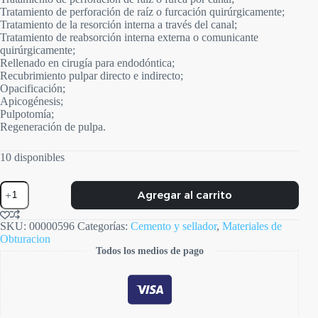
Tratamiento de perforación de raíz o furcación quirúrgicamente;
Tratamiento de la resorción interna a través del canal;
Tratamiento de reabsorción interna externa o comunicante
quirúrgicamente;
Rellenado en cirugía para endodóntica;
Recubrimiento pulpar directo e indirecto;
Opacificación;
Apicogénesis;
Pulpotomía;
Regeneración de pulpa.
10 disponibles
BIO-
Agregar al carrito
C
Reparir
cantidad
SKU:
00000596
Categorías:
Cemento y sellador
,
Materiales de
Obturacion
Todos los medios de pago