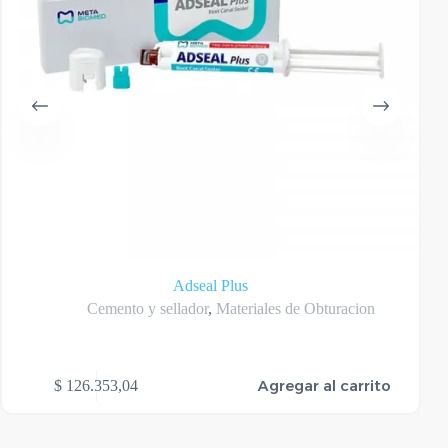
Adseal Plus
Cemento y sellador
,
Materiales de Obturacion
Este
Agregar al carrito
$
126.353,04
produ
tiene
varias
varian