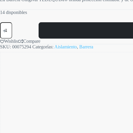
14 disponibles
Barrera
Gingival
cantidad
Wishlist
Compare
SKU:
00075294
Categorías:
Aislamiento
,
Barrera