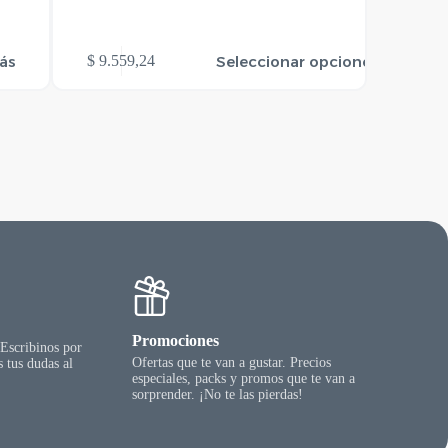
Este
Este
ás
Seleccionar opciones
$
9.559,24
$
27.58
producto
producto
tiene
tiene
varias
varias
variantes.
variantes.
Las
Las
opciones
opciones
se
se
pueden
pueden
elegir
elegir
en
en
la
la
página
página
del
del
producto
producto
Promociones
 Escribinos por
Ofertas que te van a gustar. Precios
 tus dudas al
especiales, packs y promos que te van a
sorprender. ¡No te las pierdas!