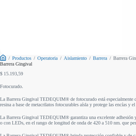
/
Productos
/
Operatoria
/
Aislamiento
/
Barrera
/
Barrera Gin
Inicio
Barrera Gingival
$
15.193,59
Fotocurado.
La Barrera Gingival TEDEQUIM® de fotocurado está especialmente dise
resina a base de metacrilatos fotocurables aísla y protege las encías y e
La Barrera Gingival TEDEQUIM® garantiza una excelente adhesión y una 
o con LEDs, en el rango de longitud de onda de 420 a 510 nm. que permi
La Barrera Gingival TEDEQUIM® brinda protección confiable y de cali