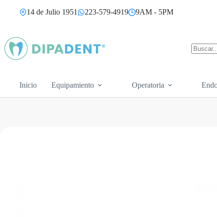
Saltar
14 de Julio 1951
223-579-4919
9AM - 5PM
al
contenido
Sin
resultad
Inicio
Equipamiento
Operatoria
Endo