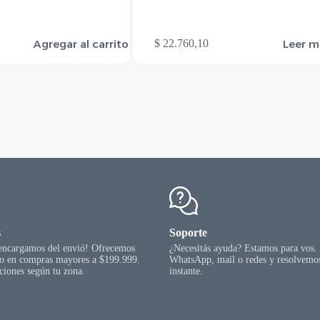
Agregar al carrito
Leer m
$
22.760,10
s
Soporte
 encargamos del envió! Ofrecemos
¿Necesitás ayuda? Estamos para vos.
go en compras mayores a $199.999.
WhatsApp, mail o redes y resolvemos
ciones según tu zona.
instante.