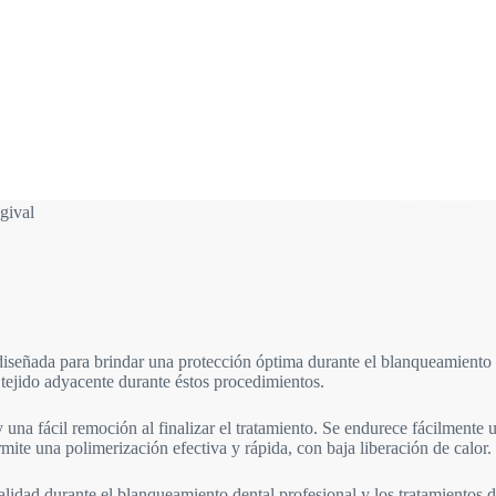
gival
ñada para brindar una protección óptima durante el blanqueamiento de
l tejido adyacente durante éstos procedimientos.
fácil remoción al finalizar el tratamiento. Se endurece fácilmente ut
te una polimerización efectiva y rápida, con baja liberación de calor.
dad durante el blanqueamiento dental profesional y los tratamientos 