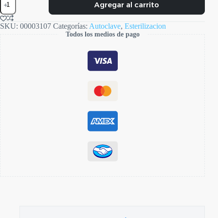
Agregar al carrito
Foster
Clase
B
SKU:
00003107
Categorías:
Autoclave
,
Esterilizacion
cantidad
Todos los medios de pago