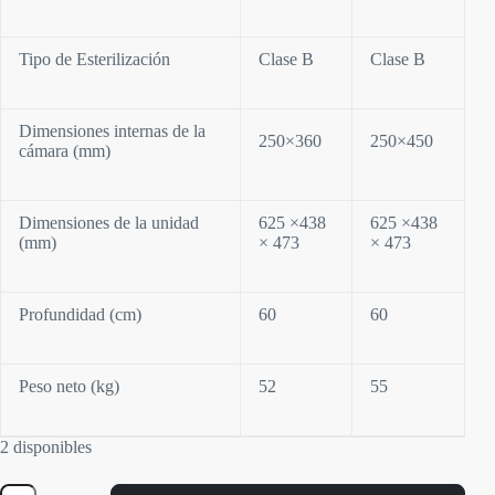
Tipo de Esterilización
Clase B
Clase B
Dimensiones internas de la
250×360
250×450
cámara (mm)
Dimensiones de la unidad
625 ×438
625 ×438
(mm)
× 473
× 473
Profundidad (cm)
60
60
Peso neto (kg)
52
55
2 disponibles
Autoclave