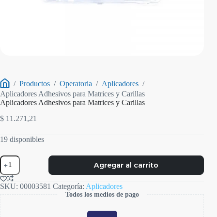
/
Productos
/
Operatoria
/
Aplicadores
/
Inicio
Aplicadores Adhesivos para Matrices y Carillas
Aplicadores Adhesivos para Matrices y Carillas
$
11.271,21
19 disponibles
Aplicadores
Agregar al carrito
Adhesivos
para
Matrices
SKU:
00003581
Categoría:
Aplicadores
y
Todos los medios de pago
Carillas
cantidad