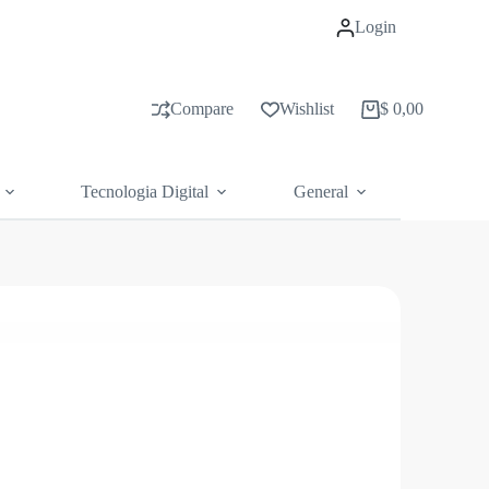
Login
Compare
Wishlist
$
0,00
Carrito
de
compras
Tecnologia Digital
General