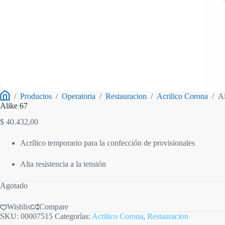
/
Productos
/
Operatoria
/
Restauracion
/
Acrilico Corona
/
Al
Inicio
Alike 67
$
40.432,00
Acrílico temporario para la confección de provisionales
Alta resistencia a la tensión
Agotado
Wishlist
Compare
SKU:
00007515
Categorías:
Acrilico Corona
,
Restauracion