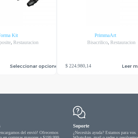
Forma Kit
PrimmaArt
osite
,
Restauracion
Bisacrilico
,
Restauracion
Seleccionar opciones
Leer m
$
224.980,14
s
Soporte
 encargamos del envió! Ofrecemos
¿Necesitás ayuda? Estamos para vos.
go en compras mayores a $199.999.
WhatsApp, mail o redes y resolvemos