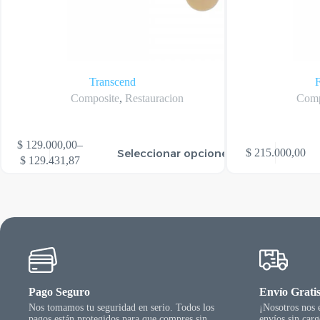
Transcend
Composite
,
Restauracion
Comp
te
Este
$
129.000,00
–
Seleccionar opciones
$
215.000,00
oducto
producto
Rango
$
129.431,87
ene
tiene
de
rias
varias
precios:
riantes.
variantes.
desde
as
Las
$ 129.000,00
ciones
opciones
hasta
se
$ 129.431,87
ueden
pueden
egir
elegir
n
en
la
Pago Seguro
Envío Grati
gina
página
Nos tomamos tu seguridad en serio. Todos los
¡Nosotros nos
l
del
pagos están protegidos para que compres sin
envíos sin car