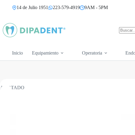
Saltar
14 de Julio 1951
223-579-4919
9AM - 5PM
al
contenido
Sin
resultad
Inicio
Equipamiento
Operatoria
Endo
AGOTADO